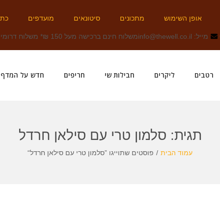
אופן השימוש
מתכונים
סיטונאים
מועדפים
כתב
מייל: info@thewell.co.il
משלוח חינם ברכישה מעל 150 ₪
* משלוח דרומית 
רטבים
ליקרים
חבילות שי
חריפים
חדש על המדף!
תגית:
סלמון טרי עם סילאן חרדל
עמוד הבית
/
פוסטים שתוייגו ”סלמון טרי עם סילאן חרדל“