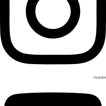
מ
מ
ו
ו
צ
צ
ר
ר
Youtube