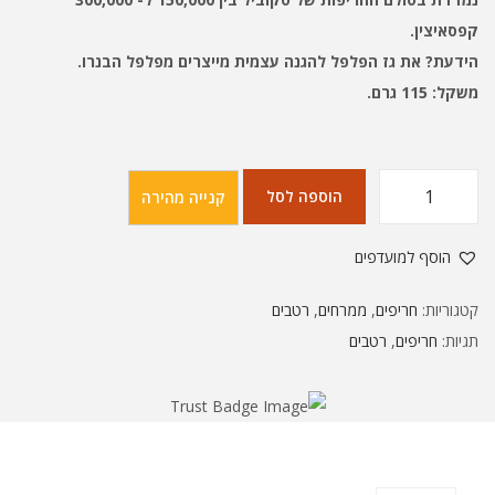
קפסאיצין.
הידעת? את גז הפלפל להגנה עצמית מייצרים מפלפל הבנרו.
משקל: 115 גרם.
הוספה לסל
קנייה מהירה
כ
מ
הוסף למועדפים
ו
ת
קטגוריות:
חריפים
,
ממרחים
,
רטבים
ש
תגיות:
חריפים
,
רטבים
ל
ר
ו
ט
ב