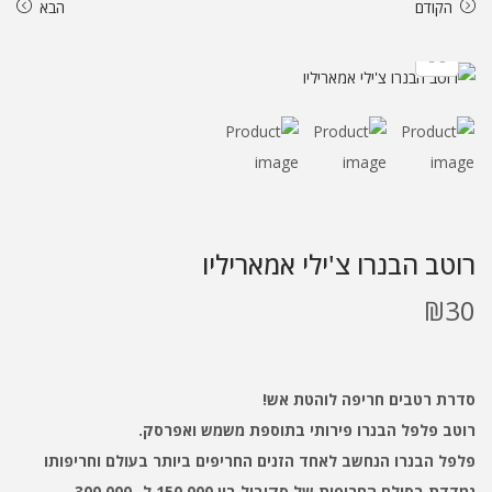
הקודם
הבא
p
p
t
t
o
o
n
c
o
a
n
v
t
i
g
e
רוטב הבנרו צ'ילי אמאריליו
a
n
t
t
₪
30
i
o
n
סדרת רטבים חריפה לוהטת אש!
רוטב פלפל הבנרו פירותי בתוספת משמש ואפרסק.
פלפל הבנרו הנחשב לאחד הזנים החריפים ביותר בעולם וחריפותו
נמדדת בסולם החריפות של סקוביל בין 150,000 ל- 300,000