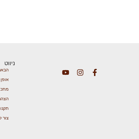
ניווט
הבאר
אופן 
מתכו
הצהר
תקנון
צור ק