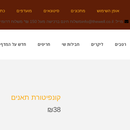
אופן השימוש
מתכונים
סיטונאים
מועדפים
כתב
מייל: info@thewell.co.il
משלוח חינם ברכישה מעל 150 ₪
* משלוח דרומית 
רטבים
ליקרים
חבילות שי
חריפים
חדש על המדף!
קונפיטורת תאנים
₪
38