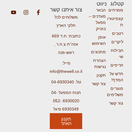
קטלוג
ניווט
צור איתנו קשר
ממרחים
הבאר
מעדנים –
משלוחים לכל
קונפיטורו
מפעל
ת
חלקי הארץ
בוטיק
רטבים
כתובת: ת.ד 669
אופן
ליקרים
השימוש
אזה”ת צ.ח.ר ,
חבילות
מתכונים
ראש-פנה
שי
הצהרת
מייל:
חריפים
נגישות
info@thewell.co.il
חדש על
תקנון
המדף!
טל: 04-6930340
צור קשר
מוצרים
חנות המפעל 04-
משלימים
6930020 052-
צור קשר
6930349 סיגל
תקנון
האתר