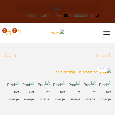
טל: 04-6930340
מייל: info@thewell.co.il
0
0
הקודם
הבא