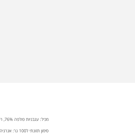
מכיל: עגבניות פולפה 76%, רסק עגבניות, חלפיניו כבוש, שמן זית, שום, צ'ילי גרוס, מלח ותבלינים.