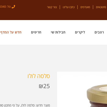
טל: 04-6930340
סיטונאים
מועדפים
כתבו עלינו
צור קשר
רטבים
ליקרים
חבילות שי
חריפים
חדש על המדף!
סלסה לולו
₪
25
מוצר חדש: סלסה לולו, על פי מתכון ס