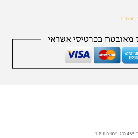
,
ממרחים
סימון תזונתי ל100 גר: אנרגיה 77 קל', שומן 4 גר', שומן טראנס: פחות מ 0.5, שומן רווי 0.4 גר', כולסטרול: 0, נתרן 463 מ"ג, פחמימות 7.8