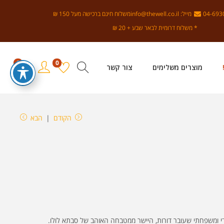
מייל: info@thewell.co.il
משלוח חינם ברכישה מעל 150 ₪
* משלוח דרומית לבאר שבע + 20 ₪
0
0
מוצרים משלימים
צור קשר
הקודם
הבא
ודי ומשפחתי שעובר דורות, היישר ממטבחה האוהב של סבתא לולו.