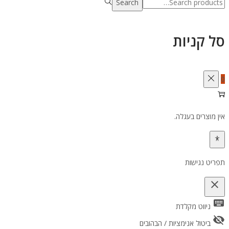
Search
Search
for:>
סל קניות
0
אין מוצרים בעגלה.
תפריט נגישות
close
keyboard
פתיחה וסגירה של תפריט הנגישות
ניווט מקלדת
visibility_off
ביטול אנימציות / הבהובים