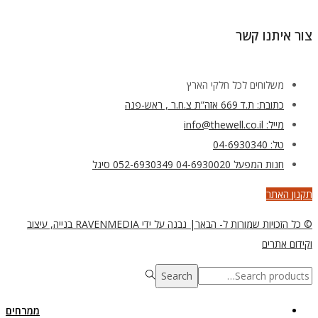
צור איתנו קשר
משלוחים לכל חלקי הארץ
כתובת: ת.ד 669 אזה”ת צ.ח.ר , ראש-פנה
מייל: info@thewell.co.il
טל: 04-6930340
חנות המפעל 04-6930020 052-6930349 סיגל
תקנון האתר
© כל הזכויות שמורות ל- הבאר| נבנה על ידי RAVENMEDIA בנייה, עיצוב
וקידום אתרים
Search
Search
for:>
ממרחים