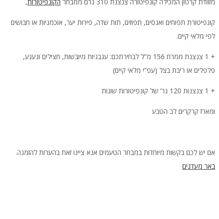
מזוודת קרטון המכילה קונפיטורה צנצנת 310 גרם ממבחר
הקונפיטורות
,
קונפיטורת תפוחים ואגסים, תפוזים, תות שדה, פירות יער, אוכמניות או חבושים
לפי מלאי קיים.
+ 1 צנצנת ממרח 156 מ”ל לבחירתכם: עגבניות מיובשות, חצילים ונענע,
פלפלים או ריבת בצל (עפ”י מלאי קיים)
+ 1 צנצנות 120 גר’ של קונפיטורות שונות
ומארז קרקרים לב הטבע
אם יש לכם בקשות מיוחדות במבחר הטעמים אנא ציינו זאת בהערות להזמנה.
באר מעדנים