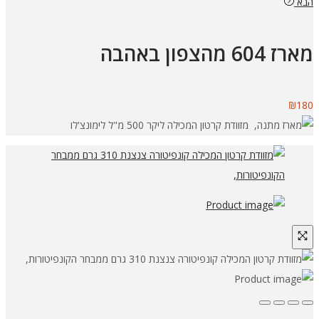
הבא
מארז 604 מהצפון באהבה
₪
180