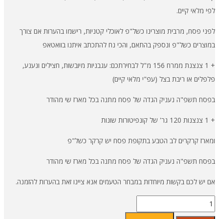
לפי מלאי קיים.
לפני פסח, מרבית מוצרינו כשל"פ לאוכלי קטניות, רישמו בהערות אם צורך
במוצרים כשל"פ ונספק בהתאם, והכי נח להתכתב איתנו בוואטאפ
+ 1 צנצנת ממרח 156 מ"ל לבחירתכם: עגבניות מיובשות, חצילים ונענע,
פלפלים או ריבת בצל (עפ"י מלאי קיים)
בפסח תשפ"ה נעניק הגדה של פסח מתנה בכל מארז שי מהודר
+ 1 צנצנות 120 גר' של קונפיטורות שונות
ומארז קרקרים לב הטבע בתקופת פסח יש קרקר כשל"פ
בפסח תשפ"ה נעניק הגדה של פסח מתנה בכל מארז שי מהודר
אם יש לכם בקשות מיוחדות במבחר הטעמים אנא ציינו זאת בהערות להזמנה.
כמות
של