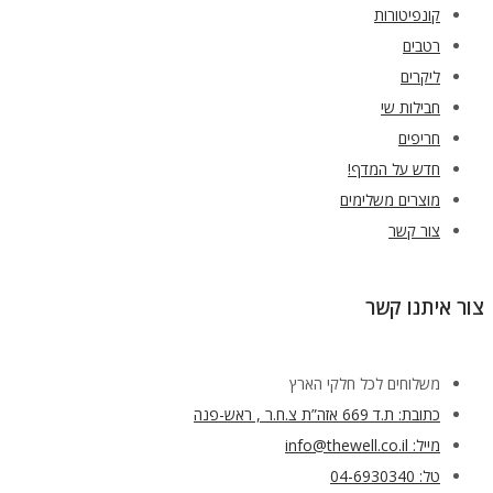
קונפיטורות
רטבים
ליקרים
חבילות שי
חריפים
חדש על המדף!
מוצרים משלימים
צור קשר
צור איתנו קשר
משלוחים לכל חלקי הארץ
כתובת: ת.ד 669 אזה”ת צ.ח.ר , ראש-פנה
מייל: info@thewell.co.il
טל: 04-6930340