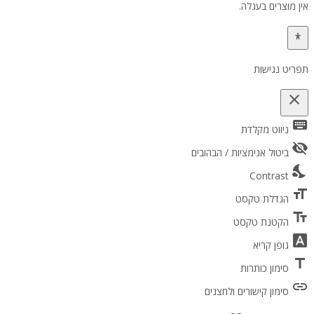
אין מוצרים בעגלה.
תפריט נגישות
close
keyboard
פתיחה וסגירה של תפריט הנגישות
ניווט מקלדת
visibility_off
ביטול אנימציות / הבהובים
nights_stay
Contrast
format_size
הגדלת טקסט
text_fields
הקטנת טקסט
font_download
גופן קריא
title
סימון כותרות
link
סימון קישורים ולחצנים