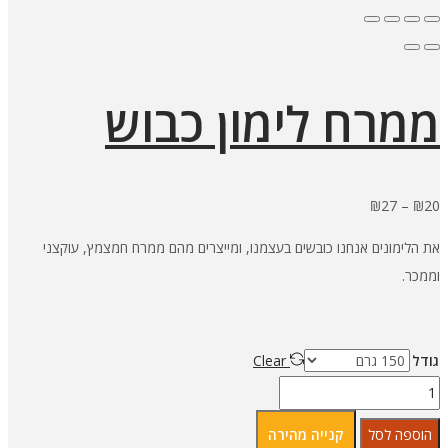
ממרח לימון כבוש
טווח
₪
27
–
₪
20
מחירים:
את הלימונים אנחנו כובשים בעצמנו, ומייצרים מהם ממרח חמצמץ, עוקצני
וממכר.
עד
גודל
Clear
כמות
של
הוספה לסל
קנייה מהירה
ממרח