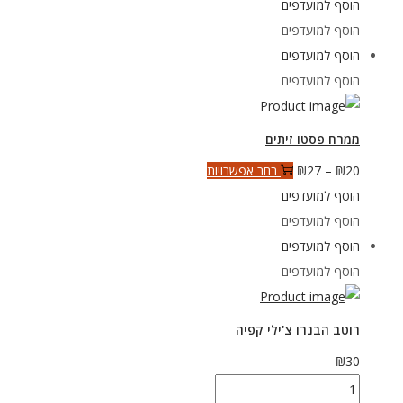
הוסף למועדפים
לימון
הוסף למועדפים
כבוש
הוסף למועדפים
ופלפלים
הוסף למועדפים
-
פלאו
ממרח פסטו זיתים
טווח
למוצר
20
₪
–
27
₪
בחר אפשרויות
מחירים:
זה
הוסף למועדפים
יש
הוסף למועדפים
עד
מספר
הוסף למועדפים
סוגים.
הוסף למועדפים
ניתן
לבחור
רוטב הבנרו צ'ילי קפיה
את
₪
30
האפשרויות
כמות
בעמוד