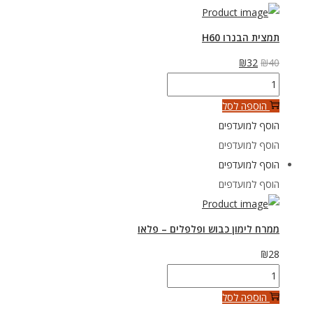
המוצר
תמצית הבנרו H60
המחיר
המחיר
₪
32
₪
40
כמות
המקורי
הנוכחי
של
היה:
הוא:
הוספה לסל
תמצית
₪40.
₪32.
הוסף למועדפים
הבנרו
הוסף למועדפים
H60
הוסף למועדפים
הוסף למועדפים
ממרח לימון כבוש ופלפלים – פלאו
₪
28
כמות
של
הוספה לסל
ממרח