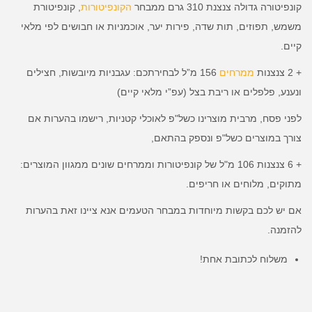
קונפיטורה גדולה צנצנת 310 גרם ממבחר
הקונפיטורות
, קונפיטורת
משמש, תפוזים, תות שדה, פירות יער, אוכמניות או חבושים לפי מלאי
קיים.
+ 2 צנצנות
ממרחים
156 מ”ל לבחירתכם: עגבניות מיובשות, חצילים
ונענע, פלפלים או ריבת בצל (עפ”י מלאי קיים)
לפני פסח, מרבית מוצרינו כשל"פ לאוכלי קטניות, רישמו בהערות אם
צורך במוצרים כשל"פ ונספק בהתאם,
+ 6 צנצנות 106 מ"ל של קונפיטורות וממרחים שונים ממגוון המוצרים:
מתוקים, מלוחים או חריפים.
אם יש לכם בקשות מיוחדות במבחר הטעמים אנא ציינו זאת בהערות
להזמנה.
משלוח לכתובת אחת!