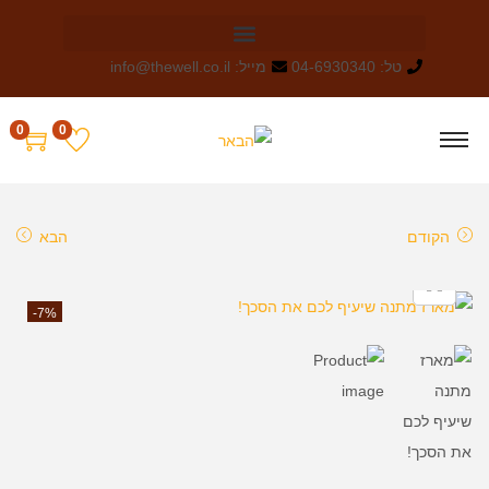
טל: 04-6930340
מייל: info@thewell.co.il
0
0
הקודם
הבא
-7%