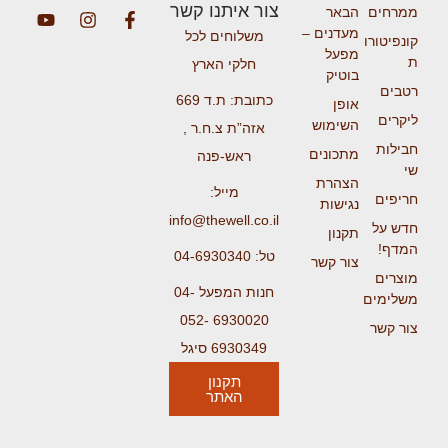
צור איתנו קשר
ממרחים
הבאר
מעדנים –
משלוחים לכל
קונפיטורו
מפעל
ת
חלקי הארץ
בוטיק
רטבים
כתובת: ת.ד 669
אופן
ליקרים
השימוש
אזה”ת צ.ח.ר ,
חבילות
מתכונים
ראש-פנה
שי
הצהרת
מייל:
חריפים
נגישות
info@thewell.co.il
חדש על
תקנון
המדף!
טל: 04-6930340
צור קשר
מוצרים
חנות המפעל 04-
משלימים
6930020 052-
צור קשר
6930349 סיגל
תקנון
האתר