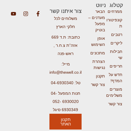
קטלוג
ניווט
צור איתנו קשר
ממרחים
הבאר
מעדנים –
משלוחים לכל
קונפיטורו
מפעל
ת
חלקי הארץ
בוטיק
רטבים
כתובת: ת.ד 669
אופן
ליקרים
השימוש
אזה”ת צ.ח.ר ,
חבילות
מתכונים
ראש-פנה
שי
הצהרת
מייל:
חריפים
נגישות
info@thewell.co.il
חדש על
תקנון
המדף!
טל: 04-6930340
צור קשר
מוצרים
חנות המפעל 04-
משלימים
6930020 052-
צור קשר
6930349 סיגל
תקנון
האתר