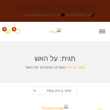
טל: 04-6930340
מייל: info@thewell.co.il
0
0
תגית:
על האש
עמוד הבית
/
מוצרים המתויגים “על האש”