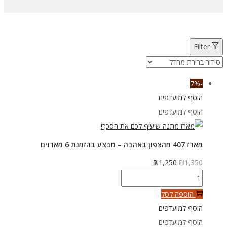
Filter
-7%
הוסף למועדפים
הוסף למועדפים
מארז 407 מהצפון באהבה – מבצע בהזמנת 6 מארזים
המחיר
המחיר
₪
1,250
₪
1,350
כמות
המקורי
הנוכחי
של
היה:
הוא:
הוספה לסל
מארז
₪1,350.
₪1,250.
הוסף למועדפים
407
הוסף למועדפים