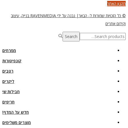
תקנון האתר
© כל הזכויות שמורות ל- הבאר| נבנה על ידי RAVENMEDIA בנייה, עיצוב
וקידום אתרים
Search
Search
for:>
ממרחים
קונפיטורות
רטבים
ליקרים
חבילות שי
חריפים
חדש על המדף!
מוצרים משלימים