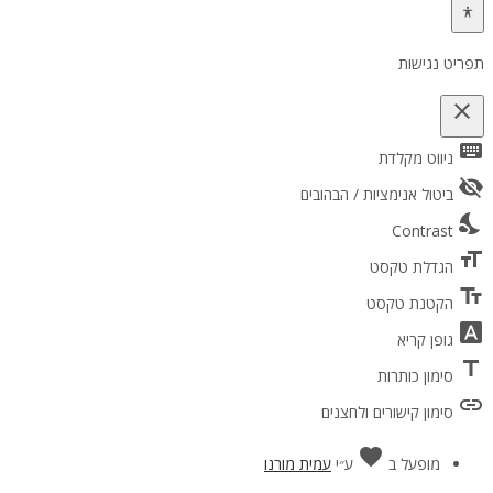
תפריט נגישות
close
keyboard
פתיחה וסגירה של תפריט הנגישות
ניווט מקלדת
visibility_off
ביטול אנימציות / הבהובים
nights_stay
Contrast
format_size
הגדלת טקסט
text_fields
הקטנת טקסט
font_download
גופן קריא
title
סימון כותרות
link
סימון קישורים ולחצנים
favorite
אהבה
מופעל ב
ע״י
עמית מורנו