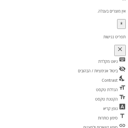
אין מוצרים בעגלה.
תפריט נגישות
close
keyboard
פתיחה וסגירה של תפריט הנגישות
ניווט מקלדת
visibility_off
ביטול אנימציות / הבהובים
nights_stay
Contrast
format_size
הגדלת טקסט
text_fields
הקטנת טקסט
font_download
גופן קריא
title
סימון כותרות
link
סימון קישורים ולחצנים