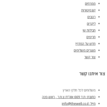
ממרחים
קונפיטורות
רטבים
ליקרים
חבילות שי
חריפים
חדש על המדף!
מוצרים משלימים
צור קשר
צור איתנו קשר
משלוחים לכל חלקי הארץ
כתובת: ת.ד 669 אזה”ת צ.ח.ר , ראש-פנה
מייל: info@thewell.co.il