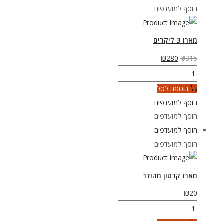
ניתן
הוסף למועדפים
לבחור
את
מארז 3 ליקרים
האפשרויות
המחיר
המחיר
₪
280
₪
315
בעמוד
כמות
המקורי
הנוכחי
המוצר
של
היה:
הוא:
הוספה לסל
מארז
₪315.
₪280.
הוסף למועדפים
3
הוסף למועדפים
ליקרים
הוסף למועדפים
הוסף למועדפים
מארז קרטון מהודר
₪
20
כמות
של