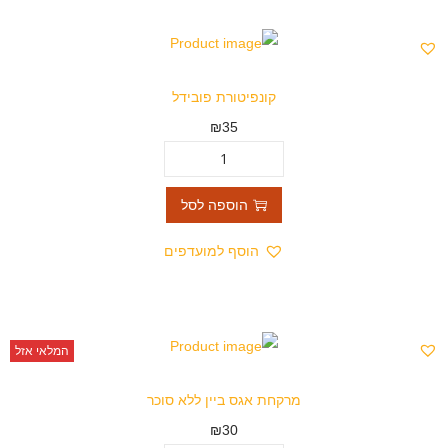
קונפיטורת פובידל
₪
35
הוספה לסל
הוסף למועדפים
המלאי אזל
מרקחת אגס ביין ללא סוכר
₪
30