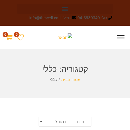
טל: 04-6930340
מייל: info@thewell.co.il
0
0
קטגוריה:
כללי
עמוד הבית
/
כללי