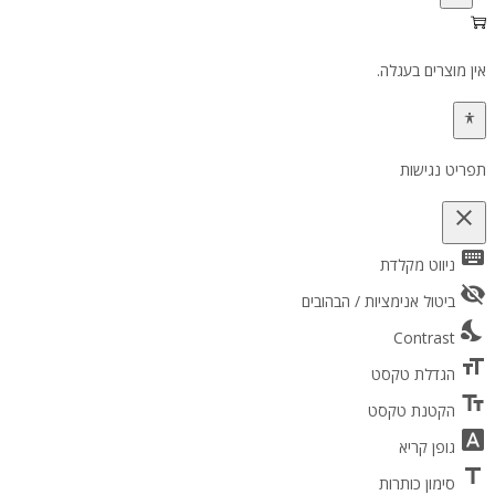
אין מוצרים בעגלה.
תפריט נגישות
close
keyboard
פתיחה וסגירה של תפריט הנגישות
ניווט מקלדת
visibility_off
ביטול אנימציות / הבהובים
nights_stay
Contrast
format_size
הגדלת טקסט
text_fields
הקטנת טקסט
font_download
גופן קריא
title
סימון כותרות