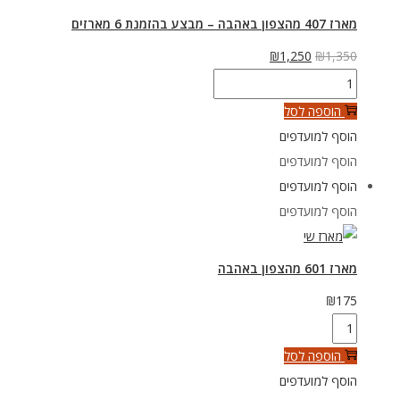
מארז 407 מהצפון באהבה – מבצע בהזמנת 6 מארזים
המחיר
המחיר
₪
1,250
₪
1,350
כמות
המקורי
הנוכחי
של
היה:
הוא:
הוספה לסל
מארז
₪1,350.
₪1,250.
הוסף למועדפים
407
הוסף למועדפים
מהצפון
הוסף למועדפים
באהבה
הוסף למועדפים
-
מבצע
מארז 601 מהצפון באהבה
בהזמנת
₪
175
6
כמות
מארזים
של
הוספה לסל
מארז
הוסף למועדפים
601