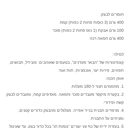
חומרים לבצק:
400 גרם (3 כוסות פחות 2 כפות) קמח
100 גרם אבקת (1 כוס פחות 2 כפות) סוכר
400 גרם חמאה רכה
למילוי:
קונפיטורות של “הבאר מעדנים”, בטעמים שאוהבים: פובידל, חבושים,
תפוזים, פירות יער, אוכמניות, תות ועוד.
אופן הכנה:
1. מחממים תנור ל-180 מעלות.
2. בקערת מיקסר מעבדים סוכר וחמאה. מוסיפים קמח, ומעבדים לבצק
קשה ופירורי.
4. מרפדים תבנית בנייר אפייה. מגלגלים מהבצק כדורים קטנים,
ומניחים על התבנית.
5. בעזרת ידית של כף עץ יוצרים “גומות חן” בכל כדור בצק, עד שעיגול