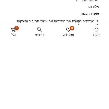
מלח גס
אופן ההכנה:
מכניסים לקערה את הפרגיות עם עשבי התיבול והירקות.
מפזרים מלח גס, ומוסיפים את שמן הזית ורוטב הפרגיות
0
0
של "הבאר מעדנים".
מערבבים היטב ומשרים את הפרגית במרינדה לפחות
חנות
מועדפים
חיפוש
עגלה
כשעה.
מקפיצים על מחבת ומגישים עם אורז לבן או פירה.