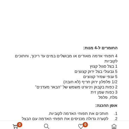
החומרים ל-4 מנות:
4 תפוחי אדמה מאודים או מבושלים במים עד ריכוך, וחתוכים
לקוביות
1 בצל סגול קצוץ
5 גבעולי בצל ירוק קצוצים
5 ענפי שמיר קצוצים
1/2 פלפלון ירוק חריף (לא חובה)
2 כפות בקבוק ויניגרט משמש של “הבאר מעדנים”
3 כפות שמן זית
מלח, פלפל
אופן ההכנה:
1. חותכים את תפוחי האדמה לקוביות.
2. לקערה גדולה מכניסים את תפוחי האדמה עם הבצל
הסגול, הבצל הירוק, השמיר, המלח והפלפל. באמצעות שמן
0
0
הזית “פותחים” את ויניגרט המשמש, מערבבים ביניהם, ואז