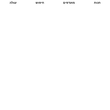
חנות
מועדפים
חיפוש
עגלה
מערבבים בעדינות לתוך סלט תפוחי האדמה.
3. אם רוצים, מפזרים מלמעלה פרוסות דקות של הפלפל
החריף.