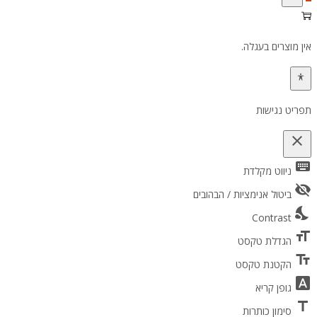
אין מוצרים בעגלה.
תפריט נגישות
close
keyboard
פתיחה וסגירה של תפריט הנגישות
ניווט מקלדת
visibility_off
ביטול אנימציות / הבהובים
nights_stay
Contrast
format_size
הגדלת טקסט
text_fields
הקטנת טקסט
font_download
גופן קריא
title
סימון כותרות