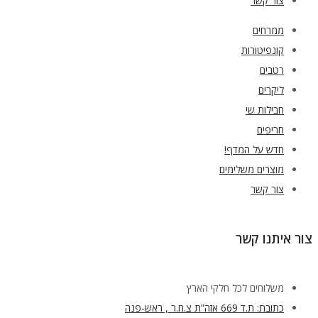
צור קשר
ממרחים
קונפיטורות
רטבים
ליקרים
חבילות שי
חריפים
חדש על המדף!
מוצרים משלימים
צור קשר
צור איתנו קשר
משלוחים לכל חלקי הארץ
כתובת: ת.ד 669 אזה”ת צ.ח.ר , ראש-פנה