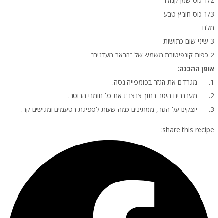
1/2 כוס שמן קנולה
1/3 כוס חומץ טבעי
מלח
3 שיני שום כתושות
2 כפות קונפיטורת משמש של “הבאר מעדנים”
אופן ההכנה:
1. מגרדים את הגזר בפומפייה גסה.
2. מערבבים היטב בתוך צנצנת את כל חומרי הרוטב.
3. יוצקים על הגזר, ממתינים כמה שעות לספיגת הטעמים ומגישים קר.
share this recipe: