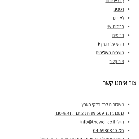
קונפיטורות
רטבים
ליקרים
חבילות שי
חריפים
חדש על המדף!
מוצרים משלימים
צור קשר
צור איתנו קשר
משלוחים לכל חלקי הארץ
כתובת: ת.ד 669 אזה”ת צ.ח.ר , ראש-פנה
מייל: info@thewell.co.il
טל: 04-6930340