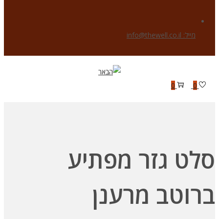
מייל: info@thewell.co.il
Skip
Skip
to
to
0
0
navigation
content
סלט גזר מפתיע
ברוטב מרענן