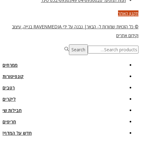
חנות המפעל 04-6930020 052-6930349 סיגל
תקנון האתר
© כל הזכויות שמורות ל- הבאר| נבנה על ידי RAVENMEDIA בנייה, עיצוב
וקידום אתרים
Search
Search
for:>
ממרחים
קונפיטורות
רטבים
ליקרים
חבילות שי
חריפים
חדש על המדף!