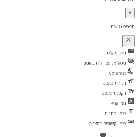
תפריט נגישות
close
keyboard
פתיחה וסגירה של תפריט הנגישות
ניווט מקלדת
visibility_off
ביטול אנימציות / הבהובים
nights_stay
Contrast
format_size
הגדלת טקסט
text_fields
הקטנת טקסט
font_download
גופן קריא
title
סימון כותרות
link
סימון קישורים ולחצנים
favorite
אהבה