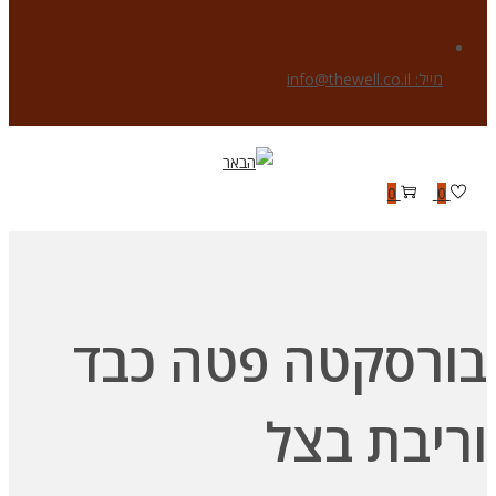
מייל: info@thewell.co.il
Skip
Skip
to
to
0
0
navigation
content
בורסקטה פטה כבד
וריבת בצל