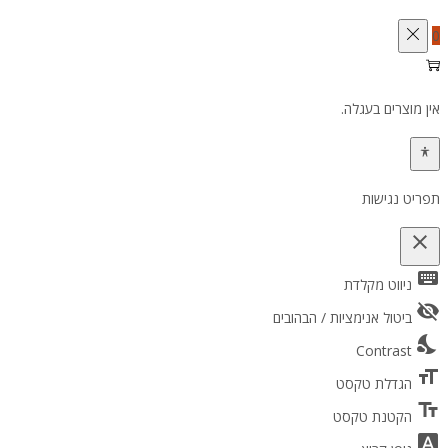
0
אין מוצרים בעגלה.
תפריט נגישות
close
keyboard
פתיחה וסגירה של תפריט הנגישות
ניווט מקלדת
visibility_off
ביטול אנימציות / הבהובים
nights_stay
Contrast
format_size
הגדלת טקסט
text_fields
הקטנת טקסט
font_download